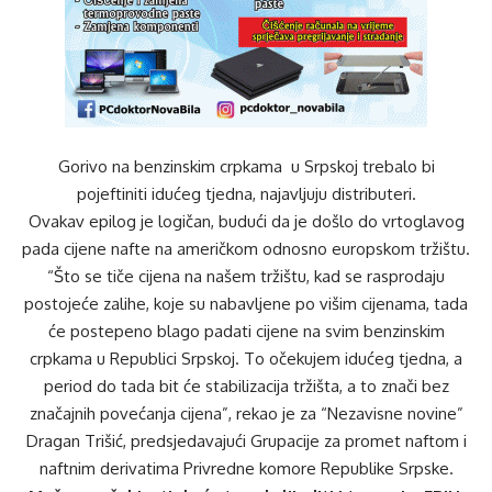
Gorivo na benzinskim crpkama u Srpskoj trebalo bi
pojeftiniti idućeg tjedna, najavljuju distributeri.
Ovakav epilog je logičan, budući da je došlo do vrtoglavog
pada cijene nafte na američkom odnosno europskom tržištu.
“Što se tiče cijena na našem tržištu, kad se rasprodaju
postojeće zalihe, koje su nabavljene po višim cijenama, tada
će postepeno blago padati cijene na svim benzinskim
crpkama u Republici Srpskoj. To očekujem idućeg tjedna, a
period do tada bit će stabilizacija tržišta, a to znači bez
značajnih povećanja cijena”, rekao je za “Nezavisne novine”
Dragan Trišić, predsjedavajući Grupacije za promet naftom i
naftnim derivatima Privredne komore Republike Srpske.