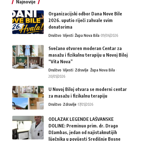
Najnovije
Organizacijski odbor Dana Nove Bile
2026. uputio riječi zahvale svim
donatorima
Društvo
Vijesti
Župa Nova Bila
09/06/2026
Svečano otvoren moderan Centar za
masažu i fizikalnu terapiju u Novoj Biloj
“Vita Nova”
Društvo
Vijesti
Zdravlje
Župa Nova Bila
20/05/2026
U Novoj Biloj otvara se moderni centar
za masažu i fizikalnu terapiju
Društvo
Zdravlje
17/05/2026
ODLAZAK LEGENDE LAŠVANSKE
DOLINE: Preminuo prim. dr. Drago
Džambas, jedan od najistaknutijih
liječnika u povijesti Središnje Bosne