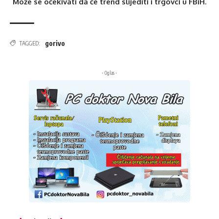
Može se očekivati da će trend slijediti i trgovci u FBiH.
gorivo
TAGGED:
- Oglas -