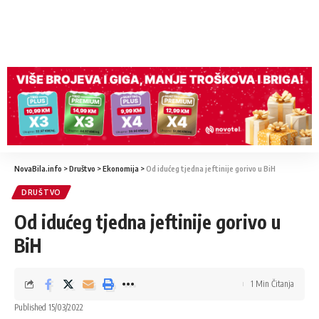
NovaBila.info
>
Društvo
>
Ekonomija
>
Od idućeg tjedna jeftinije gorivo u BiH
DRUŠTVO
Od idućeg tjedna jeftinije gorivo u
BiH
1 Min Čitanja
Published 15/03/2022