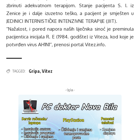
zbrinuti adekvatnom terapijom. Stanje pacijenta S. I. iz
Zenice je i dalje izuzetno teško, a pacijent je smješten u
JEDINICI INTERNISTIČKE INTENZIVNE TERAPIJE (JIIT).
“Nažalost, i pored napora naših liječnika sinoć je preminula
pacijentica inicijala R. E (1984. godište) iz Viteza, kod koje je
potvrđen virus AH1N1”, prenosi portal Vitez.info.
Gripa
,
Vitez
TAGGED:
- Oglas -