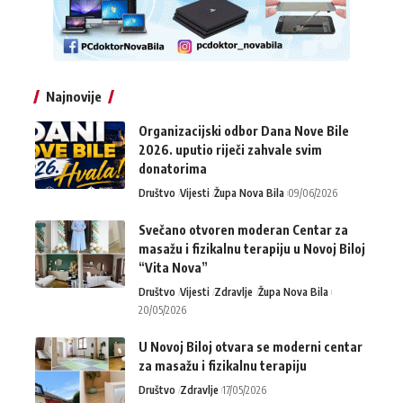
Najnovije
Organizacijski odbor Dana Nove Bile
2026. uputio riječi zahvale svim
donatorima
Društvo
Vijesti
Župa Nova Bila
09/06/2026
Svečano otvoren moderan Centar za
masažu i fizikalnu terapiju u Novoj Biloj
“Vita Nova”
Društvo
Vijesti
Zdravlje
Župa Nova Bila
20/05/2026
U Novoj Biloj otvara se moderni centar
za masažu i fizikalnu terapiju
Društvo
Zdravlje
17/05/2026