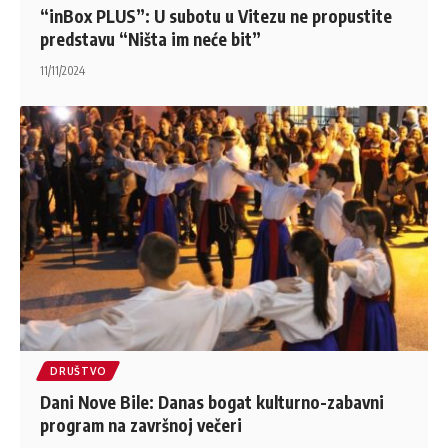
“inBox PLUS”: U subotu u Vitezu ne propustite
predstavu “Ništa im neće bit”
11/11/2024
DRUŠTVO
Dani Nove Bile: Danas bogat kulturno-zabavni
program na završnoj večeri