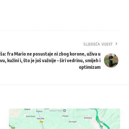
SLJEDEĆA VIJEST
a: fra Mario ne posustaje ni zbog korone, uživa u
u, kužini i, što je još važnije – širi vedrinu, smijeh i
optimizam