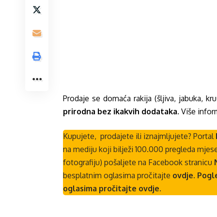
Prodaje se domaća rakija (šljiva, jabuka, kru
prirodna bez ikakvih dodataka
. Više info
Kupujete, prodajete ili iznajmljujete? Portal
na mediju koji bilježi 100.000 pregleda mjese
fotografiju) pošaljete na Facebook stranicu
besplatnim oglasima pročitajte
ovdje
. Pogl
oglasima pročitajte
ovdje
.