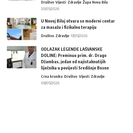
Društvo
Vijesti
Zdravlje
Župa Nova Bila
20/05/2026
U Novoj Biloj otvara se moderni centar
za masažu i fizikalnu terapiju
Društvo
Zdravlje
17/05/2026
ODLAZAK LEGENDE LAŠVANSKE
DOLINE: Preminuo prim. dr. Drago
Džambas, jedan od najistaknutijih
liječnika u povijesti Središnje Bosne
Crna kronika
Društvo
Vijesti
Zdravlje
08/05/2026