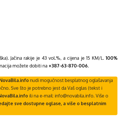
ška). Jačina rakije je 43 vol.%, a cijena je 15 KM/L.
100%
rmacija možete dobiti na
+387-63-870-006
.
NovaBila.info
nudi mogućnost besplatnog oglašavanja
čno. Sve što je potrebno jest da Vaš oglas (tekst i
NovaBila.info
ili na e-mail:
info@novabila.info
. Više o
edajte sve
dostupne oglase
, a više o besplatnim