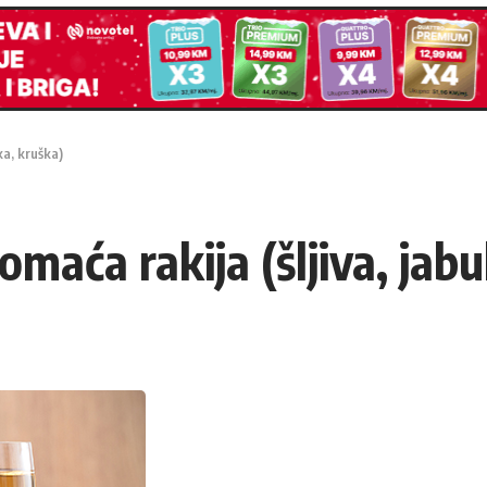
ka, kruška)
maća rakija (šljiva, jab