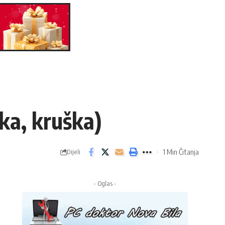
uka, kruška)
1 Min Čitanja
Dijeli
- Oglas -