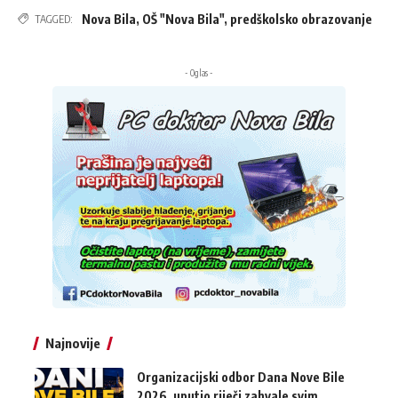
Nova Bila
,
OŠ "Nova Bila"
,
predškolsko obrazovanje
TAGGED:
- Oglas -
Najnovije
Organizacijski odbor Dana Nove Bile
2026. uputio riječi zahvale svim