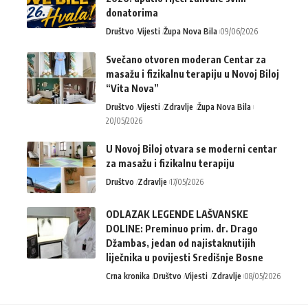
donatorima
Društvo
Vijesti
Župa Nova Bila
09/06/2026
Svečano otvoren moderan Centar za
masažu i fizikalnu terapiju u Novoj Biloj
“Vita Nova”
Društvo
Vijesti
Zdravlje
Župa Nova Bila
20/05/2026
U Novoj Biloj otvara se moderni centar
za masažu i fizikalnu terapiju
Društvo
Zdravlje
17/05/2026
ODLAZAK LEGENDE LAŠVANSKE
DOLINE: Preminuo prim. dr. Drago
Džambas, jedan od najistaknutijih
liječnika u povijesti Središnje Bosne
Crna kronika
Društvo
Vijesti
Zdravlje
08/05/2026