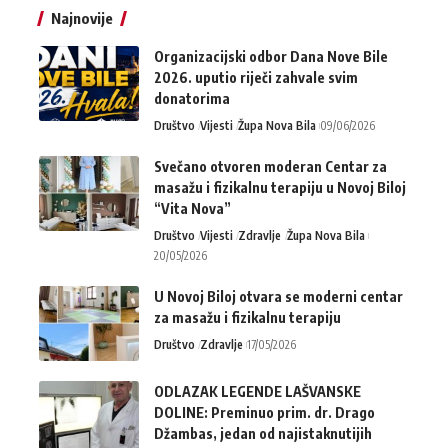
Najnovije
Organizacijski odbor Dana Nove Bile
2026. uputio riječi zahvale svim
donatorima
Društvo
Vijesti
Župa Nova Bila
09/06/2026
Svečano otvoren moderan Centar za
masažu i fizikalnu terapiju u Novoj Biloj
“Vita Nova”
Društvo
Vijesti
Zdravlje
Župa Nova Bila
20/05/2026
U Novoj Biloj otvara se moderni centar
za masažu i fizikalnu terapiju
Društvo
Zdravlje
17/05/2026
ODLAZAK LEGENDE LAŠVANSKE
DOLINE: Preminuo prim. dr. Drago
Džambas, jedan od najistaknutijih