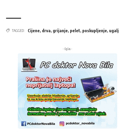
Cijene
,
drva
,
grijanje
,
pelet
,
poskupljenje
,
ugalj
TAGGED:
- Oglas -