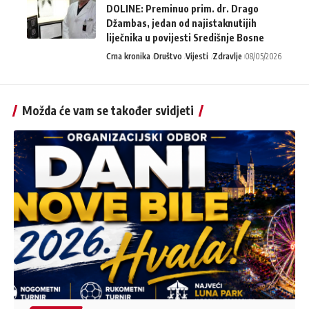
DOLINE: Preminuo prim. dr. Drago
Džambas, jedan od najistaknutijih
liječnika u povijesti Središnje Bosne
Crna kronika
Društvo
Vijesti
Zdravlje
08/05/2026
Možda će vam se također svidjeti