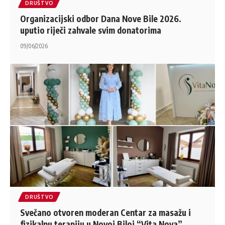
DRUŠTVO
Organizacijski odbor Dana Nove Bile 2026.
uputio riječi zahvale svim donatorima
09/06/2026
DRUŠTVO
Svečano otvoren moderan Centar za masažu i
fizikalnu terapiju u Novoj Biloj “Vita Nova”