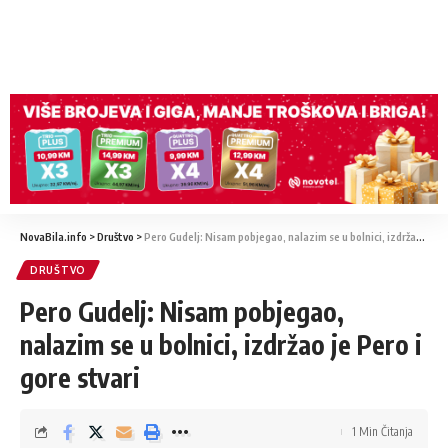
NovaBila.info
>
Društvo
>
Pero Gudelj: Nisam pobjegao, nalazim se u bolnici, izdržao je Pero i gore stvari
DRUŠTVO
Pero Gudelj: Nisam pobjegao,
nalazim se u bolnici, izdržao je Pero i
gore stvari
1 Min Čitanja