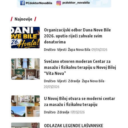
Najnovije
Organizacijski odbor Dana Nove Bile
2026. uputio riječi zahvale svim
donatorima
Društvo
Vijesti
Župa Nova Bila
09/06/2026
Svečano otvoren moderan Centar za
masažu i fizikalnu terapiju u Novoj Biloj
“Vita Nova”
Društvo
Vijesti
Zdravlje
Župa Nova Bila
20/05/2026
U Novoj Biloj otvara se moderni centar
za masažu i fizikalnu terapiju
Društvo
Zdravlje
17/05/2026
ODLAZAK LEGENDE LAŠVANSKE