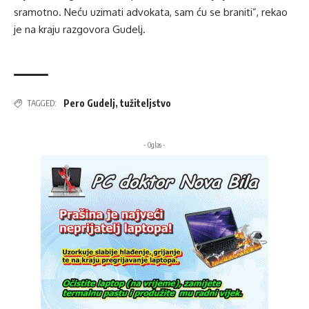
sramotno. Neću uzimati advokata, sam ću se braniti”, rekao
je na kraju razgovora Gudelj.
Pero Gudelj
,
tužiteljstvo
TAGGED:
- Oglas -