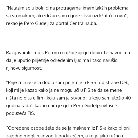
“Nalazim se u bolnici na pretragama, imam lakših problema
sa stomakom, ali izdržao sam i gore stvari izdržat ću i ovo”,
rekao je Pero Gudelj za portal Centralna.ba.
Razgovarali smo s Perom o tužbi koju je dobio, te navodima
da je uputio prijetnje određenim ljudima i tako narušio
njihovu sigurnost.
“Prije tri mjeseca dobio sam prijetnje u FIS-u od strane D.B.,
koji mi je kazao kako ja ne mogu ući u FIS te da se mene
ništa ne pita u firmi koju sam ja stvorio i u koju sam uložio 40
godina rada”, kazao nam je gdin Pero Gudelj suvlasnik
poduzeća FIS.
“Određene osobe žele da se ja maknem iz FIS-a kako bi oni
zajedno mogli rukovoditi poduzećem, a to je jako ružno i