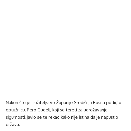
Nakon što je Tužiteljstvo Županije Središnja Bosna podiglo
optužnicu, Pero Gudelj, koji se tereti za ugrožavanje
sigurnosti, javio se te rekao kako nije istina da je napustio
državu.