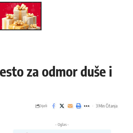
jesto za odmor duše i
3 Min Čitanja
Dijeli
- Oglas -