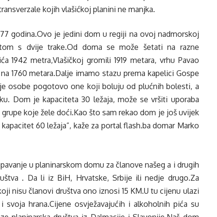
transverzale kojih vlašićkoj planini ne manjka.
77 godina.Ovo je jedini dom u regiji na ovoj nadmorskoj
utom s dvije trake.Od doma se može šetati na razne
ća 1942 metra,Vlašičkoj gromili 1919 metara, vrhu Pavao
u na 1760 metara.Dalje imamo stazu prema kapelici Gospe
je osobe pogotovo one koji boluju od plućnih bolesti, a
ku. Dom je kapaciteta 30 ležaja, može se vršiti uporaba
 grupe koje žele doći.Kao što sam rekao dom je još uvijek
 kapacitet 60 ležaja”, kaže za portal flash.ba domar Marko
pavanje u planinarskom domu za članove našeg a i drugih
štva . Da li iz BiH, Hrvatske, Srbije ili nedje drugo.Za
i nisu članovi društva ono iznosi 15 KM.U tu cijenu ulazi
i svoja hrana.Cijene osvježavajućih i alkoholnih pića su
ze planinarska društva iz Dalmacije i Slavonije.Naš dom