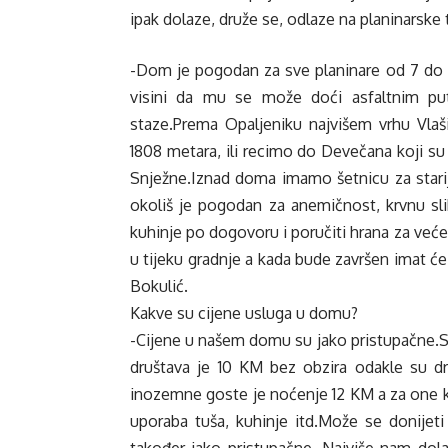
ipak dolaze, druže se, odlaze na planinarske 
-Dom je pogodan za sve planinare od 7 do 
visini da mu se može doći asfaltnim p
staze.Prema Opaljeniku najvišem vrhu Vlaši
1808 metara, ili recimo do Devečana koji s
Snježne.Iznad doma imamo šetnicu za stari
okoliš je pogodan za anemičnost, krvnu sli
kuhinje po dogovoru i poručiti hrana za veće
u tijeku gradnje a kada bude završen imat će
Bokulić.
Kakve su cijene usluga u domu?
-Cijene u našem domu su jako pristupačne.S
društava je 10 KM bez obzira odakle su dru
inozemne goste je noćenje 12 KM a za one koj
uporaba tuša, kuhinje itd.Može se donijeti 
također jako pristupačne. Najviše nam dola