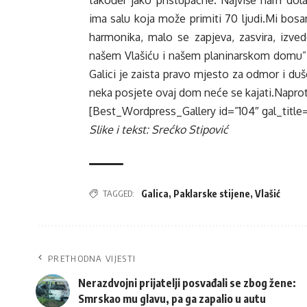
ima salu koja može primiti 70 ljudi.Mi bosan
harmonika, malo se zapjeva, zasvira, izved
našem Vlašiću i našem planinarskom domu”,
Galici je zaista pravo mjesto za odmor i duše
neka posjete ovaj dom neće se kajati.Naproti
[Best_Wordpress_Gallery id=”104″ gal_title
Slike i tekst: Srećko Stipović
TAGGED:
Galica
,
Paklarske stijene
,
Vlašić
PRETHODNA VIJESTI
Nerazdvojni prijatelji posvađali se zbog žene:
Smrskao mu glavu, pa ga zapalio u autu