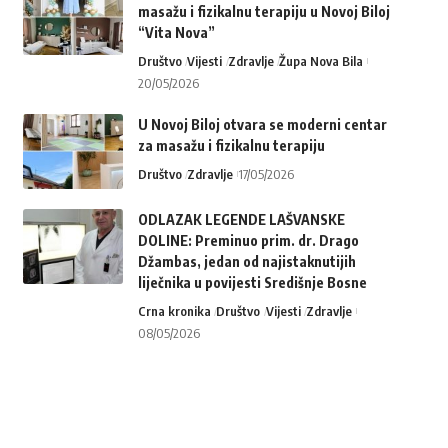
masažu i fizikalnu terapiju u Novoj Biloj
“Vita Nova”
Društvo
Vijesti
Zdravlje
Župa Nova Bila
20/05/2026
U Novoj Biloj otvara se moderni centar
za masažu i fizikalnu terapiju
Društvo
Zdravlje
17/05/2026
ODLAZAK LEGENDE LAŠVANSKE
DOLINE: Preminuo prim. dr. Drago
Džambas, jedan od najistaknutijih
liječnika u povijesti Središnje Bosne
Crna kronika
Društvo
Vijesti
Zdravlje
08/05/2026