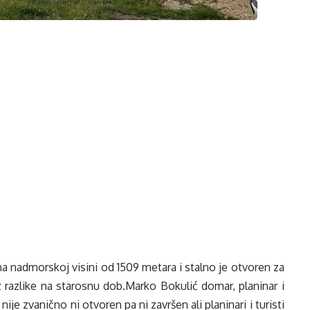
 na nadmorskoj visini od 1509 metara i stalno je otvoren za
z razlike na starosnu dob.Marko Bokulić domar, planinar i
e zvanično ni otvoren pa ni završen ali planinari i turisti