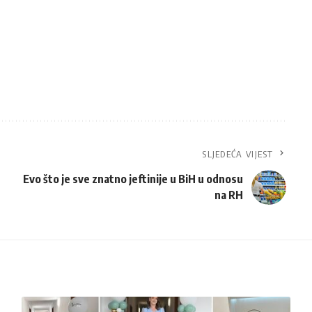
SLJEDEĆA VIJEST
Evo što je sve znatno jeftinije u BiH u odnosu
na RH