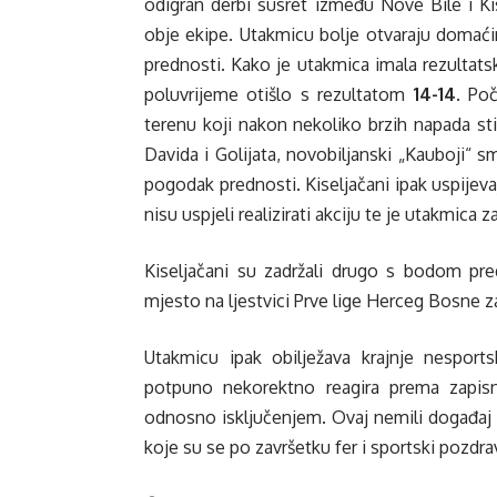
odigran derbi susret između Nove Bile i K
obje ekipe. Utakmicu bolje otvaraju domać
prednosti. Kako je utakmica imala rezultatsk
poluvrijeme otišlo s rezultatom
14-14
. Po
terenu koji nakon nekoliko brzih napada st
Davida i Golijata, novobiljanski „Kauboji“ sm
pogodak prednosti. Kiseljačani ipak uspijeva
nisu uspjeli realizirati akciju te je utakmic
Kiseljačani su zadržali drugo s bodom pre
mjesto na ljestvici Prve lige Herceg Bosne 
Utakmicu ipak obilježava krajnje nesports
potpuno nekorektno reagira prema zapisn
odnosno isključenjem. Ovaj nemili događaj 
koje su se po završetku fer i sportski pozdrav