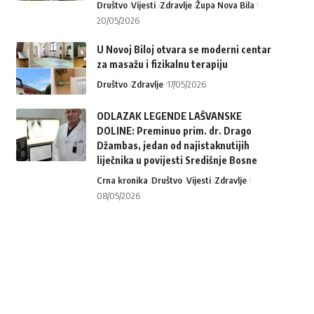
Društvo
Vijesti
Zdravlje
Župa Nova Bila
20/05/2026
U Novoj Biloj otvara se moderni centar
za masažu i fizikalnu terapiju
Društvo
Zdravlje
17/05/2026
ODLAZAK LEGENDE LAŠVANSKE
DOLINE: Preminuo prim. dr. Drago
Džambas, jedan od najistaknutijih
liječnika u povijesti Središnje Bosne
Crna kronika
Društvo
Vijesti
Zdravlje
08/05/2026