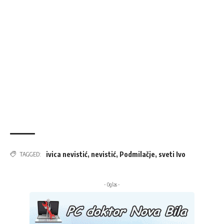
ivica nevistić
,
nevistić
,
Podmilačje
,
sveti Ivo
TAGGED:
- Oglas -