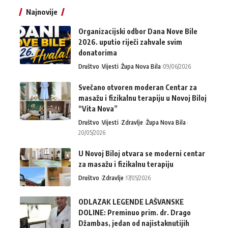
Najnovije
Organizacijski odbor Dana Nove Bile
2026. uputio riječi zahvale svim
donatorima
Društvo
Vijesti
Župa Nova Bila
09/06/2026
Svečano otvoren moderan Centar za
masažu i fizikalnu terapiju u Novoj Biloj
“Vita Nova”
Društvo
Vijesti
Zdravlje
Župa Nova Bila
20/05/2026
U Novoj Biloj otvara se moderni centar
za masažu i fizikalnu terapiju
Društvo
Zdravlje
17/05/2026
ODLAZAK LEGENDE LAŠVANSKE
DOLINE: Preminuo prim. dr. Drago
Džambas, jedan od najistaknutijih