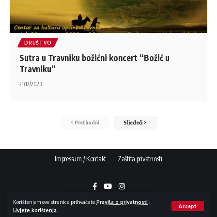
DRUŠTVO
Sutra u Travniku božićni koncert “Božić u
Travniku”
21/12/2023
Prethodni
Sljedeći
Impressum / Kontakt
Zaštita privatnosti
Korištenjem ove stranice prihvaćate
Pravila o privatnosti
i
Accept
Uvjete korištenja
.
Copyright © 2015 - 2026 NovaBila.info | E-mail:
info@novabila.info