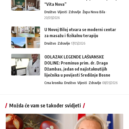
“Vita Nova”
Društvo
Vijesti
Zdravlje
Župa Nova Bila
20/05/2026
U Novoj Biloj otvara se moderni centar
za masažu i fizikalnu terapiju
Društvo
Zdravlje
17/05/2026
ODLAZAK LEGENDE LAŠVANSKE
DOLINE: Preminuo prim. dr. Drago
Džambas, jedan od najistaknutijih
liječnika u povijesti Središnje Bosne
Crna kronika
Društvo
Vijesti
Zdravlje
08/05/2026
Možda će vam se također svidjeti