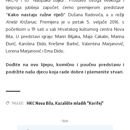
HKC-u i to “Naopaka bajka”. Proslavu ovoga velikoga i
lijepoga jubileja započet ćemo premijerom predstave
“Kako nastaju ružne riječi”
Dušana Radovića, a u režiji
Anele Križanac
. Premijera je u petak 5. veljače 2016. s
početkom u 19 sati u sali Hrvatskog kulturnog centra Nova
Bila. U predstavi igraju: Marin Biljaka, Maja Cakalin, Marina
Đurić, Karolina Đido, Krešimir Barbić, Valentina Marjanović,
Lorena Marjanović i Ema Đido.
Dođite na ovu lijepu, komičnu i poučnu predstavu i
podržite našu djecu koja rade dobre i plemenite stvari.
HKC Nova Bila
,
Kazalište mladih "Korifej"
TAGGED:
- Oglas -