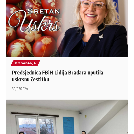
DOGAĐANJA
Predsjednica FBiH Lidija Bradara uputila
uskrsnu čestitku
30/03/2024