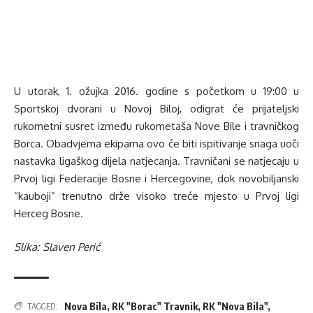
U utorak, 1. ožujka 2016. godine s početkom u 19:00 u
Sportskoj dvorani u Novoj Biloj, odigrat će prijateljski
rukometni susret između rukometaša Nove Bile i travničkog
Borca. Obadvjema ekipama ovo će biti ispitivanje snaga uoči
nastavka ligaškog dijela natjecanja. Travničani se natjecaju u
Prvoj ligi Federacije Bosne i Hercegovine, dok novobiljanski
“kauboji” trenutno drže visoko treće mjesto u Prvoj ligi
Herceg Bosne.
Slika: Slaven Perić
Nova Bila
,
RK "Borac" Travnik
,
RK "Nova Bila"
,
TAGGED: