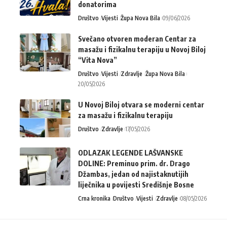
donatorima
Društvo
Vijesti
Župa Nova Bila
09/06/2026
Svečano otvoren moderan Centar za
masažu i fizikalnu terapiju u Novoj Biloj
“Vita Nova”
Društvo
Vijesti
Zdravlje
Župa Nova Bila
20/05/2026
U Novoj Biloj otvara se moderni centar
za masažu i fizikalnu terapiju
Društvo
Zdravlje
17/05/2026
ODLAZAK LEGENDE LAŠVANSKE
DOLINE: Preminuo prim. dr. Drago
Džambas, jedan od najistaknutijih
liječnika u povijesti Središnje Bosne
Crna kronika
Društvo
Vijesti
Zdravlje
08/05/2026