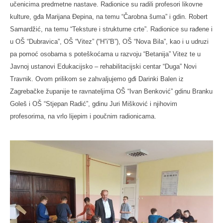
učenicima predmetne nastave.
Radionice su radili profesori likovne
kulture, gđa Marijana Đepina, na temu “Čarobna šuma” i gdin. Robert
Samardžić, na temu “Teksture i strukturne crte”. Radionice su rađene i
u OŠ “Dubravica”, OŠ “Vitez” (“H”i”B”), OŠ “Nova Bila”, kao i u udruzi
pa pomoć osobama s poteškoćama u razvoju “Betanija” Vitez te u
Javnoj ustanovi Edukacijsko – rehabilitacijski centar “Duga” Novi
Travnik. Ovom prilikom se zahvaljujemo gđi Darinki Balen iz
Zagrebačke županije te ravnateljima OŠ “Ivan Benković” gdinu Branku
Goleš i OŠ “Stjepan Radić”, gdinu Juri Mišković i njihovim
profesorima, na vrlo lijepim i poučnim radionicama.