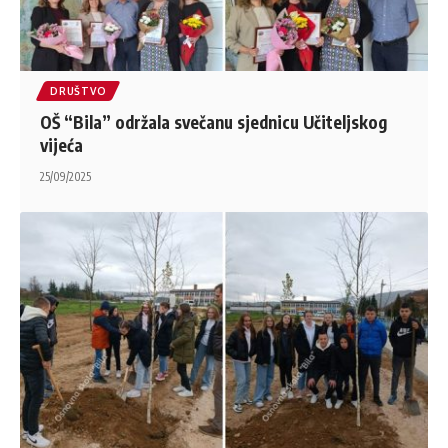
DRUŠTVO
OŠ “Bila” održala svečanu sjednicu Učiteljskog
vijeća
25/09/2025