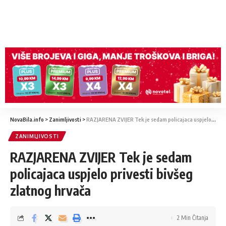
NovaBila.info
>
Zanimljivosti
>
RAZJARENA ZVIJER Tek je sedam policajaca uspjelo privesti bivšeg zlatnog hrvača
ZANIMLJIVOSTI
RAZJARENA ZVIJER Tek je sedam
policajaca uspjelo privesti bivšeg
zlatnog hrvača
2 Min Čitanja