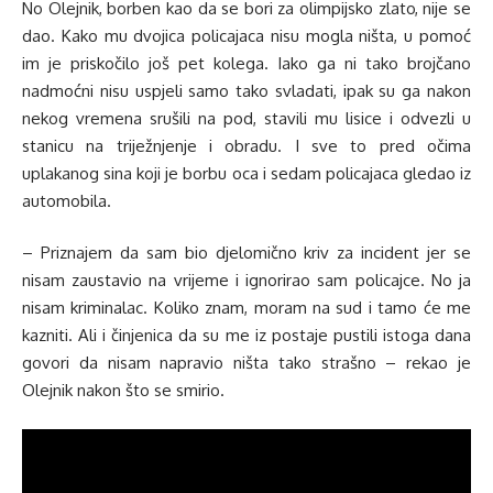
No Olejnik, borben kao da se bori za olimpijsko zlato, nije se
dao. Kako mu dvojica policajaca nisu mogla ništa, u pomoć
im je priskočilo još pet kolega. Iako ga ni tako brojčano
nadmoćni nisu uspjeli samo tako svladati, ipak su ga nakon
nekog vremena srušili na pod, stavili mu lisice i odvezli u
stanicu na triježnjenje i obradu. I sve to pred očima
uplakanog sina koji je borbu oca i sedam policajaca gledao iz
automobila.
– Priznajem da sam bio djelomično kriv za incident jer se
nisam zaustavio na vrijeme i ignorirao sam policajce. No ja
nisam kriminalac. Koliko znam, moram na sud i tamo će me
kazniti. Ali i činjenica da su me iz postaje pustili istoga dana
govori da nisam napravio ništa tako strašno – rekao je
Olejnik nakon što se smirio.