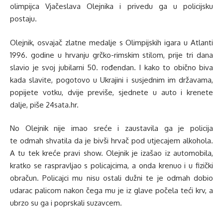
olimpijca Vjačeslava Olejnika i privedu ga u policijsku
postaju.
Olejnik, osvajač zlatne medalje s Olimpijskih igara u Atlanti
1996. godine u hrvanju grčko-rimskim stilom, prije tri dana
slavio je svoj jubilarni 50. rođendan. I kako to obično biva
kada slavite, pogotovo u Ukrajini i susjednim im državama,
popijete votku, dvije previše, sjednete u auto i krenete
dalje, piše 24sata.hr.
No Olejnik nije imao sreće i zaustavila ga je policija
te odmah shvatila da je bivši hrvač pod utjecajem alkohola.
A tu tek kreće pravi show. Olejnik je izašao iz automobila,
kratko se raspravljao s policajcima, a onda krenuo i u fizički
obračun. Policajci mu nisu ostali dužni te je odmah dobio
udarac palicom nakon čega mu je iz glave počela teći krv, a
ubrzo su ga i poprskali suzavcem.