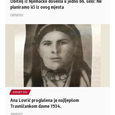
Obitelj iz Njemačke doselila u jedno bh. selo: Ne
planiramo ići iz ovog mjesta
23/09/2022
DRUŠTVO
Ana Lovrić proglašena je najljepšom
Travničankom davne 1934.
31/01/2022