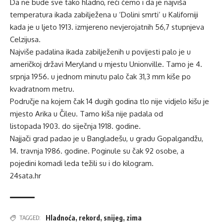
Da ne bude sve tako hladno, reći ćemo i da je najviša
temperatura ikada zabilježena u ‘Dolini smrti’ u Kaliforniji
kada je u ljeto 1913. izmjereno nevjerojatnih 56,7 stupnjeva
Celzijusa.
Najviše padalina ikada zabilježenih u povijesti palo je u
američkoj državi Meryland u mjestu Unionville. Tamo je 4.
srpnja 1956. u jednom minutu palo čak 31,3 mm kiše po
kvadratnom metru.
Područje na kojem čak 14 dugih godina tlo nije vidjelo kišu je
mjesto Arika u Čileu. Tamo kiša nije padala od
listopada 1903. do siječnja 1918. godine.
Najjači grad padao je u Bangladešu, u gradu Gopalgandžu,
14. travnja 1986. godine. Poginule su čak 92 osobe, a
pojedini komadi leda težili su i do kilogram.
24sata.hr
Hladnoća
,
rekord
,
snijeg
,
zima
TAGGED: