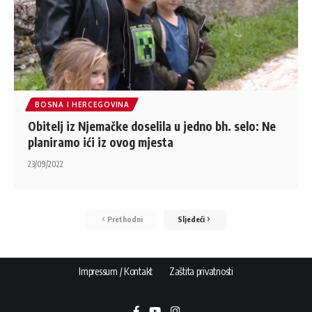
BOSNA I HERCEGOVINA
Obitelj iz Njemačke doselila u jedno bh. selo: Ne
planiramo ići iz ovog mjesta
23/09/2022
Prethodni
Sljedeći
Impressum / Kontakt
Zaštita privatnosti