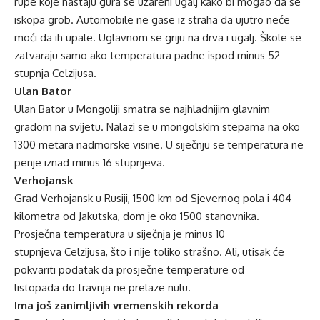
rupe koje nastaju gura se užareni ugalj kako bi mogao da se
iskopa grob. Automobile ne gase iz straha da ujutro neće
moći da ih upale. Uglavnom se griju na drva i ugalj. Škole se
zatvaraju samo ako temperatura padne ispod minus 52
stupnja Celzijusa.
Ulan Bator
Ulan Bator u Mongoliji smatra se najhladnijim glavnim
gradom na svijetu. Nalazi se u mongolskim stepama na oko
1300 metara nadmorske visine. U siječnju se temperatura ne
penje iznad minus 16 stupnjeva.
Verhojansk
Grad Verhojansk u Rusiji, 1500 km od Sjevernog pola i 404
kilometra od Jakutska, dom je oko 1500 stanovnika.
Prosječna temperatura u siječnja je minus 10
stupnjeva Celzijusa, što i nije toliko strašno. Ali, utisak će
pokvariti podatak da prosječne temperature od
listopada do travnja ne prelaze nulu.
Ima još zanimljivih vremenskih rekorda