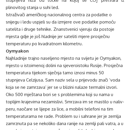
stupnjeva niža od točke na kojoj se CO
pretvara iz
2
plinovitog stanja u suhi led.
Istraživači američkog nacionalnog centra za podatke o
snijegu i ledu uspjeli su da izmjere ove podatke pomoću
satelita i druge tehnike. Znanstvenici vjeruju da postoje
mjesta gdje je još hladnije jer sateliti mjere prosječnu
temperaturu po kvadratnom kilometru.
Oymyakon
Najhladnije trajno naseljeno mjesto na svijetu je Oymyakon,
mjesto u istoimenoj dolini na sjeveroistoku Rusije. Prosječna
temperatura tijekom siječnja tamo iznosi minus 50
stupnjeva Celzijusa. Sam naziv sela u prijevodu znači ‘voda
koja se ne zamrzava’ jer se u blizini nalaze termalni izvori.
Oko 500 mještana bori se s problemima koji su nama u
toplijim krajevima nezamislivi. Smrzava im se mastilo u naliv-
peru, naočare se lijepe za lice, a mobilni telefoni na tim
temperaturama ne rade. Problem su i sahrane jer je zemlja
zamrznuta pa se nekoliko dana ranije na zemlji pali vatra, a u