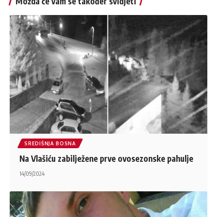
Možda će vam se također svidjeti
SREDIŠNJA BOSNA
Na Vlašiću zabilježene prve ovosezonske pahulje
14/09/2024