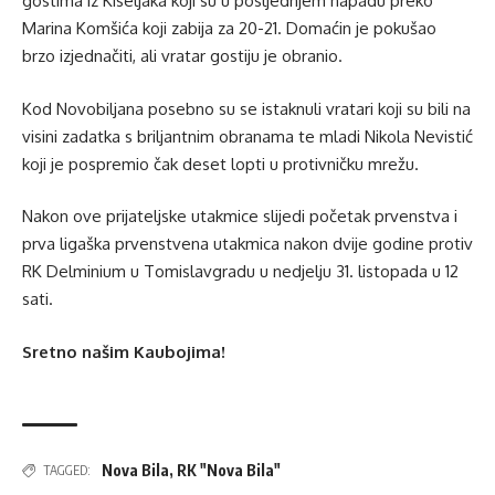
gostima iz Kiseljaka koji su u posljednjem napadu preko
Marina Komšića koji zabija za 20-21. Domaćin je pokušao
brzo izjednačiti, ali vratar gostiju je obranio.
Kod Novobiljana posebno su se istaknuli vratari koji su bili na
visini zadatka s briljantnim obranama te mladi Nikola Nevistić
koji je pospremio čak deset lopti u protivničku mrežu.
Nakon ove prijateljske utakmice slijedi početak prvenstva i
prva ligaška prvenstvena utakmica nakon dvije godine protiv
RK Delminium u Tomislavgradu u nedjelju 31. listopada u 12
sati.
Sretno našim Kaubojima!
Nova Bila
,
RK "Nova Bila"
TAGGED: