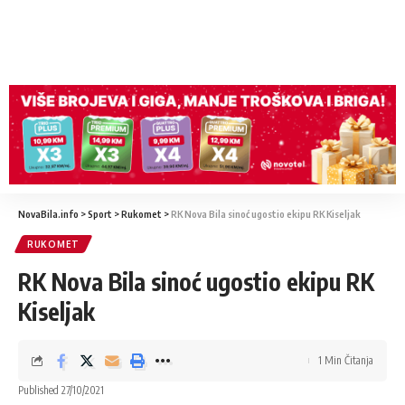
NovaBila.info
>
Sport
>
Rukomet
>
RK Nova Bila sinoć ugostio ekipu RK Kiseljak
RUKOMET
RK Nova Bila sinoć ugostio ekipu RK
Kiseljak
1 Min Čitanja
Published 27/10/2021