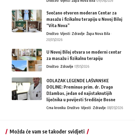
Društvo
Vijesti
Župa Nova Bila
09/06/2026
Svečano otvoren moderan Centar za
masažu i fizikalnu terapiju u Novoj Biloj
“Vita Nova”
Društvo
Vijesti
Zdravlje
Župa Nova Bila
20/05/2026
U Novoj Biloj otvara se moderni centar
za masažu i fizikalnu terapiju
Društvo
Zdravlje
17/05/2026
ODLAZAK LEGENDE LAŠVANSKE
DOLINE: Preminuo prim. dr. Drago
Džambas, jedan od najistaknutijih
liječnika u povijesti Središnje Bosne
Crna kronika
Društvo
Vijesti
Zdravlje
08/05/2026
Možda će vam se također svidjeti