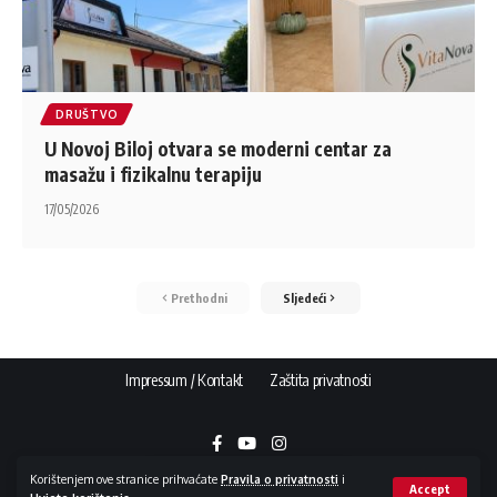
DRUŠTVO
U Novoj Biloj otvara se moderni centar za
masažu i fizikalnu terapiju
17/05/2026
Prethodni
Sljedeći
Impressum / Kontakt
Zaštita privatnosti
Korištenjem ove stranice prihvaćate
Pravila o privatnosti
i
Accept