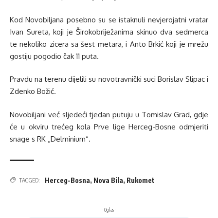
Kod Novobiljana posebno su se istaknuli nevjerojatni vratar
Ivan Sureta, koji je Širokobriježanima skinuo dva sedmerca
te nekoliko zicera sa šest metara, i Anto Brkić koji je mrežu
gostiju pogodio čak 11 puta.
Pravdu na terenu dijelili su novotravnički suci Borislav Slipac i
Zdenko Božić.
Novobiljani već sljedeći tjedan putuju u Tomislav Grad, gdje
će u okviru trećeg kola Prve lige Herceg-Bosne odmjeriti
snage s RK „Delminium“.
Herceg-Bosna
,
Nova Bila
,
Rukomet
TAGGED:
- Oglas -