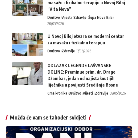
masažu i fizikalnu terapiju u Novoj Biloj
“Vita Nova”
Društvo
Vijesti
Zdravlje
Župa Nova Bila
20/05/2026
U Novoj Biloj otvara se moderni centar
za masažu i fizikalnu terapiju
Društvo
Zdravlje
17/05/2026
ODLAZAK LEGENDE LAŠVANSKE
DOLINE: Preminuo prim. dr. Drago
Džambas, jedan od najistaknutijih
liječnika u povijesti Središnje Bosne
Crna kronika
Društvo
Vijesti
Zdravlje
08/05/2026
Možda će vam se također svidjeti