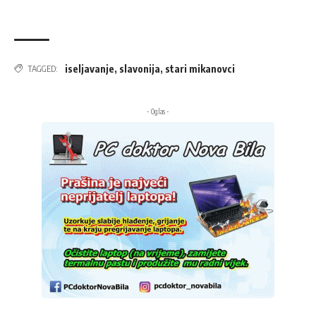
iseljavanje
,
slavonija
,
stari mikanovci
TAGGED:
- Oglas -