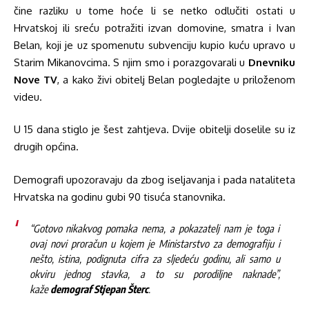
čine razliku u tome hoće li se netko odlučiti ostati u
Hrvatskoj ili sreću potražiti izvan domovine, smatra i Ivan
Belan, koji je uz spomenutu subvenciju kupio kuću upravo u
Starim Mikanovcima. S njim smo i porazgovarali u
Dnevniku
Nove TV
, a kako živi obitelj Belan pogledajte u priloženom
videu.
U 15 dana stiglo je šest zahtjeva. Dvije obitelji doselile su iz
drugih općina.
Demografi upozoravaju da zbog iseljavanja i pada nataliteta
Hrvatska na godinu gubi 90 tisuća stanovnika.
“Gotovo nikakvog pomaka nema, a pokazatelj nam je toga i
ovaj novi proračun u kojem je Ministarstvo za demografiju i
nešto, istina, podignuta cifra za sljedeću godinu, ali samo u
okviru jednog stavka, a to su porodiljne naknade”,
kaže
demograf Stjepan Šterc
.