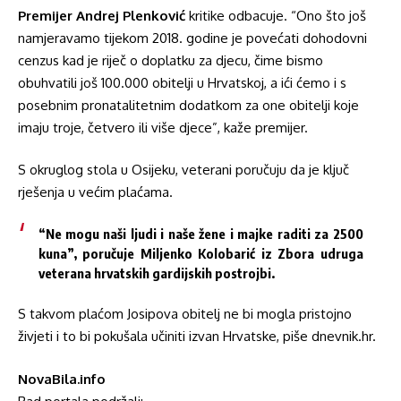
Premijer Andrej Plenković
kritike odbacuje. “Ono što još
namjeravamo tijekom 2018. godine je povećati dohodovni
cenzus kad je riječ o doplatku za djecu, čime bismo
obuhvatili još 100.000 obitelji u Hrvatskoj, a ići ćemo i s
posebnim pronatalitetnim dodatkom za one obitelji koje
imaju troje, četvero ili više djece”, kaže premijer.
S okruglog stola u Osijeku, veterani poručuju da je ključ
rješenja u većim plaćama.
“Ne mogu naši ljudi i naše žene i majke raditi za 2500
kuna”, poručuje
Miljenko Kolobarić
iz Zbora udruga
veterana hrvatskih gardijskih postrojbi.
S takvom plaćom Josipova obitelj ne bi mogla pristojno
živjeti i to bi pokušala učiniti izvan Hrvatske, piše dnevnik.hr.
NovaBila.info