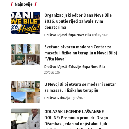
Najnovije
Organizacijski odbor Dana Nove Bile
2026. uputio riječi zahvale svim
donatorima
Društvo
Vijesti
Župa Nova Bila
09/06/2026
Svečano otvoren moderan Centar za
masažu i fizikalnu terapiju u Novoj Biloj
“Vita Nova”
Društvo
Vijesti
Zdravlje
Župa Nova Bila
20/05/2026
U Novoj Biloj otvara se moderni centar
za masažu i fizikalnu terapiju
Društvo
Zdravlje
17/05/2026
ODLAZAK LEGENDE LAŠVANSKE
DOLINE: Preminuo prim. dr. Drago
Džambas, jedan od najistaknutijih