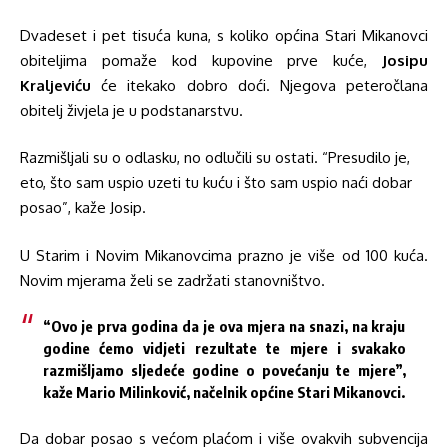
Dvadeset i pet tisuća kuna, s koliko općina Stari Mikanovci
obiteljima pomaže kod kupovine prve kuće,
Josipu
Kraljeviću
će itekako dobro doći. Njegova peteročlana
obitelj živjela je u podstanarstvu.
Razmišljali su o odlasku, no odlučili su ostati. “Presudilo je,
eto, što sam uspio uzeti tu kuću i što sam uspio naći dobar
posao”, kaže Josip.
U Starim i Novim Mikanovcima prazno je više od 100 kuća.
Novim mjerama želi se zadržati stanovništvo.
“Ovo je prva godina da je ova mjera na snazi, na kraju
godine ćemo vidjeti rezultate te mjere i svakako
razmišljamo sljedeće godine o povećanju te mjere”,
kaže Mario Milinković, načelnik općine Stari Mikanovci.
Da dobar posao s većom plaćom i više ovakvih subvencija