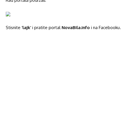
Rad portala podržali:
Stisnite
‘lajk’
i pratite portal
NovaBila.info
i na Facebooku.