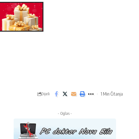
1 Min Čitanja
Dijeli
- Oglas -