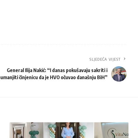
SLJEDEĆA VIJEST
General Ilija Nakić: “I danas pokušavaju sakriti i
umanjiti činjenicu da je HVO očuvao današnju BiH”