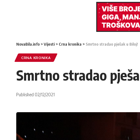
NovaBila.info
>
Vijesti
>
Crna kronika
>
Smrtno stradao pješak u Biloj!
CRNA KRONIKA
Smrtno stradao pješak
Published 02/12/2021