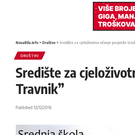
NovaBila.info
>
Društvo
>
Središte za cjeloživotno učenje posjetilo Sre
DRUŠTVO
Središte za cjeloživo
Travnik”
Published 12/12/2016