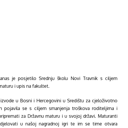
anas je posjetilo Srednju školu Novi Travnik s ciljem
aturu i upis na fakultet.
izvode u Bosni i Hercegovini u Središtu za cjeloživotno
 pojavila se s ciljem smanjenja troškova roditeljima i
ipremati za Državnu maturu i u svojoj državi. Maturanti
djelovati u našoj nag
radnoj igri te im se time otvara