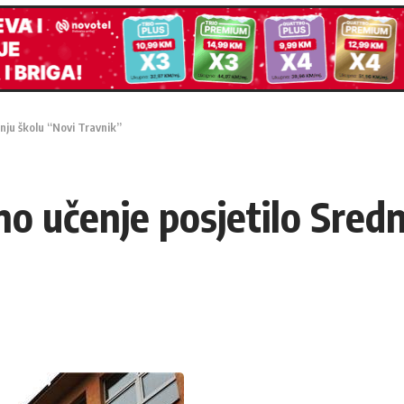
dnju školu “Novi Travnik”
tno učenje posjetilo Sred