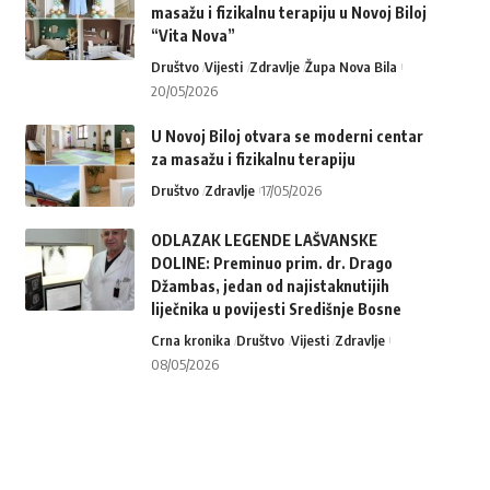
masažu i fizikalnu terapiju u Novoj Biloj
“Vita Nova”
Društvo
Vijesti
Zdravlje
Župa Nova Bila
20/05/2026
U Novoj Biloj otvara se moderni centar
za masažu i fizikalnu terapiju
Društvo
Zdravlje
17/05/2026
ODLAZAK LEGENDE LAŠVANSKE
DOLINE: Preminuo prim. dr. Drago
Džambas, jedan od najistaknutijih
liječnika u povijesti Središnje Bosne
Crna kronika
Društvo
Vijesti
Zdravlje
08/05/2026