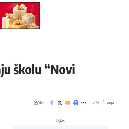
nju školu “Novi
2 Min Čitanja
Dijeli
- Oglas -