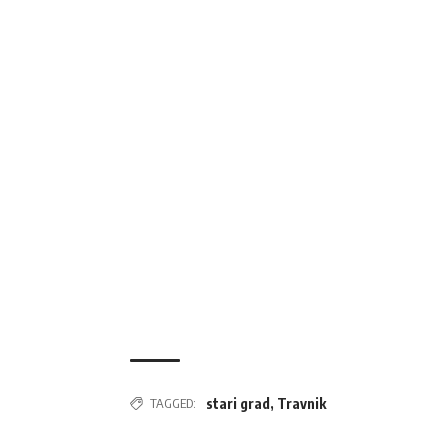
TAGGED:
stari grad
,
Travnik