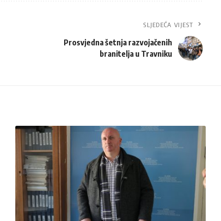
SLJEDEĆA VIJEST
Prosvjedna šetnja razvojačenih
branitelja u Travniku