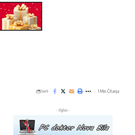
1 Min Čitanja
Dijeli
- Oglas -