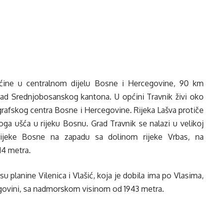
općine u centralnom dijelu Bosne i Hercegovine, 90 km
rad Srednjobosanskog kantona. U općini Travnik živi oko
grafskog centra Bosne i Hercegovine. Rijeka Lašva protiče
oga ušća u rijeku Bosnu. Grad Travnik se nalazi u velikoj
 rijeke Bosne na zapadu sa dolinom rijeke Vrbas, na
14 metra.
u planine Vilenica i Vlašić, koja je dobila ima po Vlasima,
cegovini, sa nadmorskom visinom od 1943 metra.