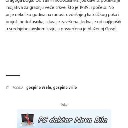
dragoga Boga. Od samih hodočasnika, još davno, potekla je
inicijativa za gradnju veće crkve, što je 1989. i počelo. No,
prije nekoliko godina na radost ovdašnjeg katoličkog puka i
brojnih hodočasnika, crkva je završena. Jedna je od najljepših
u srednjobosanskom kraju, a posvećena je blaženoj Gospi.
gospino vrelo
,
gospino vrilo
TAGGED:
- Oglas -