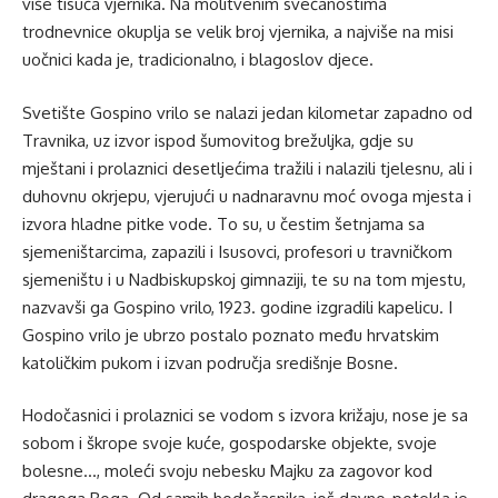
više tisuća vjernika. Na molitvenim svečanostima
trodnevnice okuplja se velik broj vjernika, a najviše na misi
uočnici kada je, tradicionalno, i blagoslov djece.
Svetište Gospino vrilo se nalazi jedan kilometar zapadno od
Travnika, uz izvor ispod šumovitog brežuljka, gdje su
mještani i prolaznici desetljećima tražili i nalazili tjelesnu, ali i
duhovnu okrjepu, vjerujući u nadnaravnu moć ovoga mjesta i
izvora hladne pitke vode. To su, u čestim šetnjama sa
sjemeništarcima, zapazili i Isusovci, profesori u travničkom
sjemeništu i u Nadbiskupskoj gimnaziji, te su na tom mjestu,
nazvavši ga Gospino vrilo, 1923. godine izgradili kapelicu. I
Gospino vrilo je ubrzo postalo poznato među hrvatskim
katoličkim pukom i izvan područja središnje Bosne.
Hodočasnici i prolaznici se vodom s izvora križaju, nose je sa
sobom i škrope svoje kuće, gospodarske objekte, svoje
bolesne…, moleći svoju nebesku Majku za zagovor kod