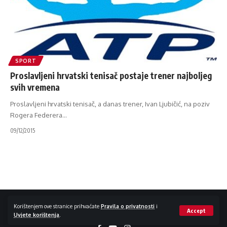
SPORT
Proslavljeni hrvatski tenisač postaje trener najboljeg
svih vremena
Proslavljeni hrvatski tenisač, a danas trener, Ivan Ljubičić, na poziv
Rogera Federera
…
09/12/2015
Impressum / Kontakt
Zaštita privatnosti
Korištenjem ove stranice prihvaćate
Pravila o privatnosti
i
Accept
Uvjete korištenja
.