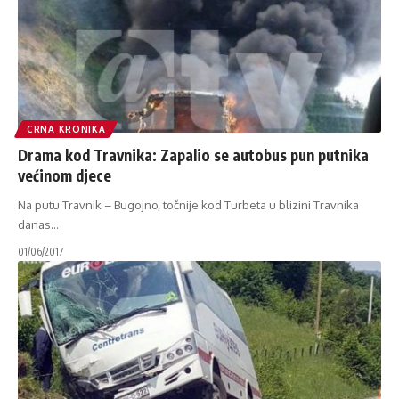
CRNA KRONIKA
Drama kod Travnika: Zapalio se autobus pun putnika
većinom djece
Na putu Travnik – Bugojno, točnije kod Turbeta u blizini Travnika
danas
…
01/06/2017