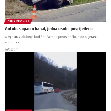
CRNA KRONIKA
Autobus upao u kanal, jedna osoba povrijeđena
U mjestu Golubinja kod Žepča rano jutros došlo je do slijetanja
autobusa
…
20/05/2017