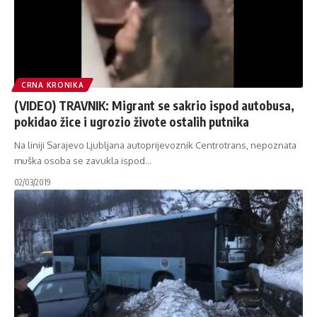
CRNA KRONIKA
(VIDEO) TRAVNIK: Migrant se sakrio ispod autobusa,
pokidao žice i ugrozio živote ostalih putnika
Na liniji Sarajevo Ljubljana autoprijevoznik Centrotrans, nepoznata
muška osoba se zavukla ispod
…
02/03/2019