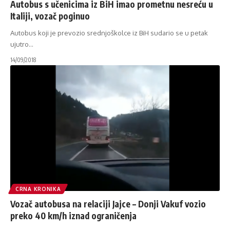
Autobus s učenicima iz BiH imao prometnu nesreću u
Italiji, vozač poginuo
Autobus koji je prevozio srednjoškolce iz BiH sudario se u petak
ujutro
…
14/09/2018
CRNA KRONIKA
Vozač autobusa na relaciji Jajce – Donji Vakuf vozio
preko 40 km/h iznad ograničenja