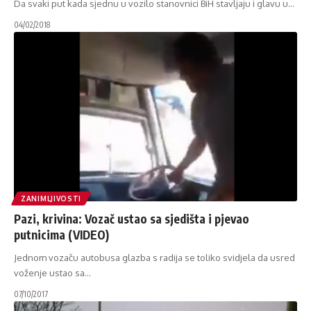
Da svaki put kada sjednu u vozilo stanovnici BiH stavljaju i glavu u
…
04/02/2018
ZANIMLJIVOSTI
Pazi, krivina: Vozač ustao sa sjedišta i pjevao
putnicima (VIDEO)
Jednom vozaču autobusa glazba s radija se toliko svidjela da usred
voženje ustao sa
…
07/10/2017