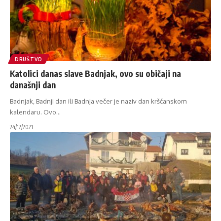
DRUŠTVO
Katolici danas slave Badnjak, ovo su običaji na
današnji dan
Badnjak, Badnji dan ili Badnja večer je naziv dan kršćanskom
kalendaru. Ovo
…
24/12/2021