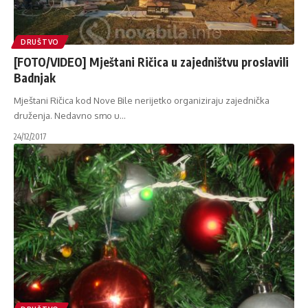
DRUŠTVO
[FOTO/VIDEO] Mještani Ričica u zajedništvu proslavili
Badnjak
Mještani Ričica kod Nove Bile nerijetko organiziraju zajednička
druženja. Nedavno smo u
…
24/12/2017