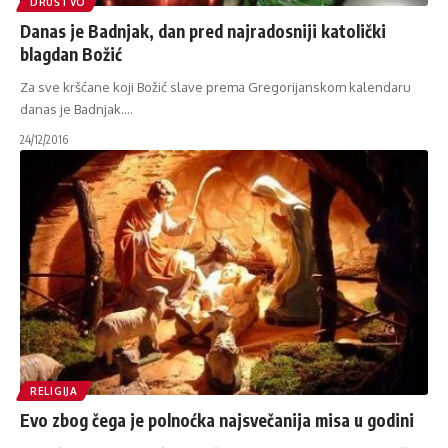
DRUŠTVO
Danas je Badnjak, dan pred najradosniji katolički
blagdan Božić
Za sve kršćane koji Božić slave prema Gregorijanskom kalendaru
danas je Badnjak.
…
24/12/2016
RELIGIJA
Evo zbog čega je polnoćka najsvečanija misa u godini