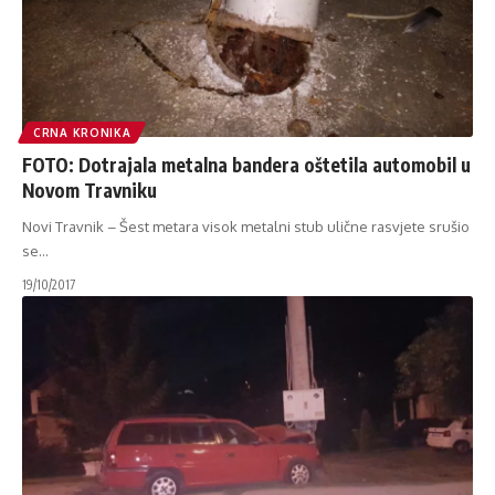
CRNA KRONIKA
FOTO: Dotrajala metalna bandera oštetila automobil u
Novom Travniku
Novi Travnik – Šest metara visok metalni stub ulične rasvjete srušio
se
…
19/10/2017