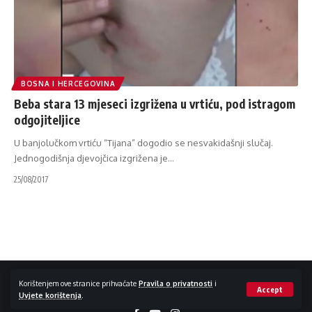
BOSNA I HERCEGOVINA
Beba stara 13 mjeseci izgrižena u vrtiću, pod istragom
odgojiteljice
U banjolučkom vrtiću “Tijana” dogodio se nesvakidašnji slučaj.
Jednogodišnja djevojčica izgrižena je
…
25/08/2017
Impressum / Kontakt
Zaštita privatnosti
Korištenjem ove stranice prihvaćate
Pravila o privatnosti
i
Accept
Uvjete korištenja
.