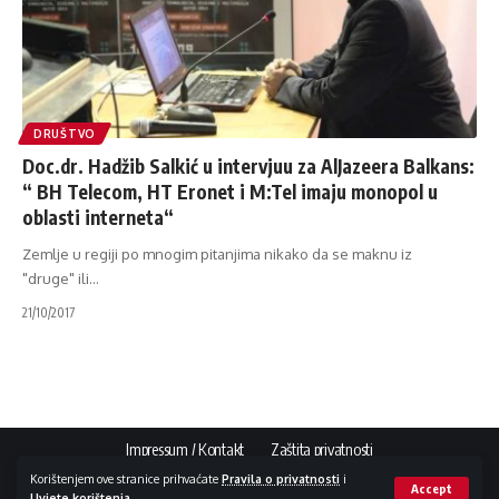
DRUŠTVO
Doc.dr. Hadžib Salkić u intervjuu za AlJazeera Balkans:
“ BH Telecom, HT Eronet i M:Tel imaju monopol u
oblasti interneta“
Zemlje u regiji po mnogim pitanjima nikako da se maknu iz
"druge" ili
…
21/10/2017
Impressum / Kontakt
Zaštita privatnosti
Korištenjem ove stranice prihvaćate
Pravila o privatnosti
i
Accept
Uvjete korištenja
.