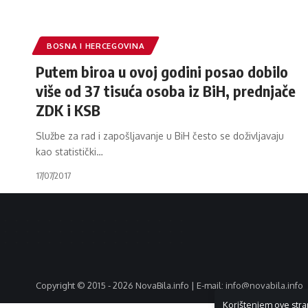
BOSNA I HERCEGOVINA
Putem biroa u ovoj godini posao dobilo
više od 37 tisuća osoba iz BiH, prednjače
ZDK i KSB
Službe za rad i zapošljavanje u BiH često se doživljavaju
kao statistički
…
17/07/2017
Copyright © 2015 - 2026 NovaBila.info | E-mail:
info@novabila.info
Korištenjem ove stra