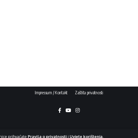
Impressum / Kontakt
Zaštita privatnosti
nice prihvaćate
Pravila o privatnosti
i
Uvjete korištenja
.