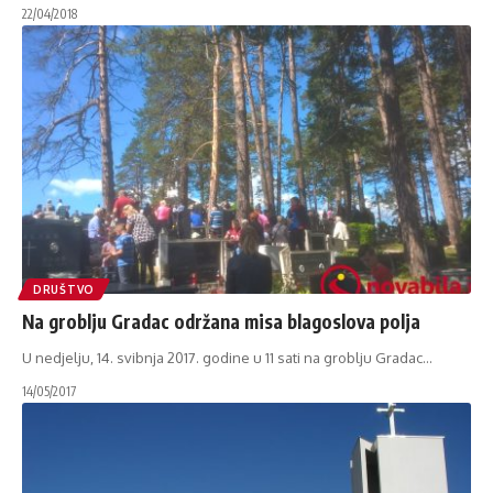
22/04/2018
DRUŠTVO
Na groblju Gradac održana misa blagoslova polja
U nedjelju, 14. svibnja 2017. godine u 11 sati na groblju Gradac
…
14/05/2017