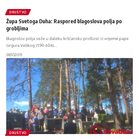
DRUŠTVO
Župa Svetoga Duha: Raspored blagoslova polja po
grobljima
Blagoslov polja seže u daleku kršćansku prošlost. U vrijeme pape
Grgura Velikog (590-604)
…
08/05/2019
DRUŠTVO