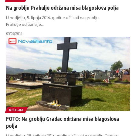
Na groblju Prahulje održana misa blagoslova polja
U nedjelju, 5. lipnja 2016. godine u 11 sati na groblju
Prahulje održana je
…
05/06/2016
RELIGIJA
FOTO: Na groblju Gradac održana misa blagoslova
polja
U nedjelju, 29. svibnja 2016. godine u 11 sati na groblju Gradac
…