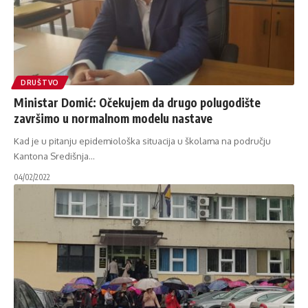
DRUŠTVO
Ministar Domić: Očekujem da drugo polugodište
završimo u normalnom modelu nastave
Kad je u pitanju epidemiološka situacija u školama na području
Kantona Središnja
…
04/02/2022