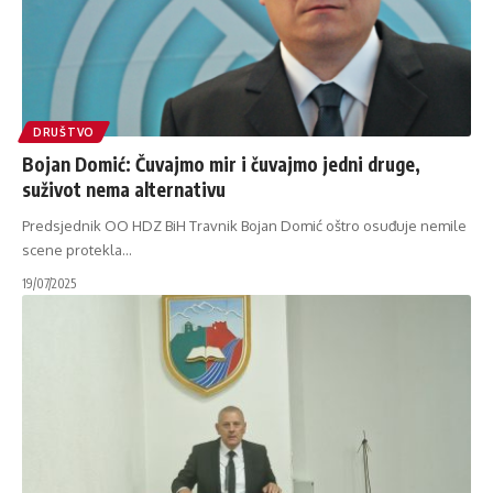
DRUŠTVO
Bojan Domić: Čuvajmo mir i čuvajmo jedni druge,
suživot nema alternativu
Predsjednik OO HDZ BiH Travnik Bojan Domić oštro osuđuje nemile
scene protekla
…
19/07/2025