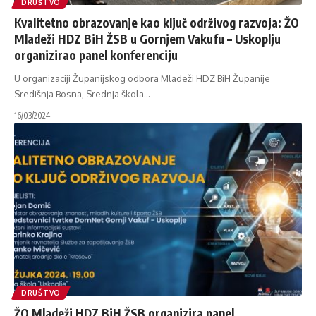
DRUŠTVO
Kvalitetno obrazovanje kao ključ održivog razvoja: ŽO
Mladeži HDZ BiH ŽSB u Gornjem Vakufu – Uskoplju
organizirao panel konferenciju
U organizaciji Županijskog odbora Mladeži HDZ BiH Županije
Središnja Bosna, Srednja škola
…
16/03/2024
DRUŠTVO
ŽO Mladeži HDZ BiH ŽSB organizira panel