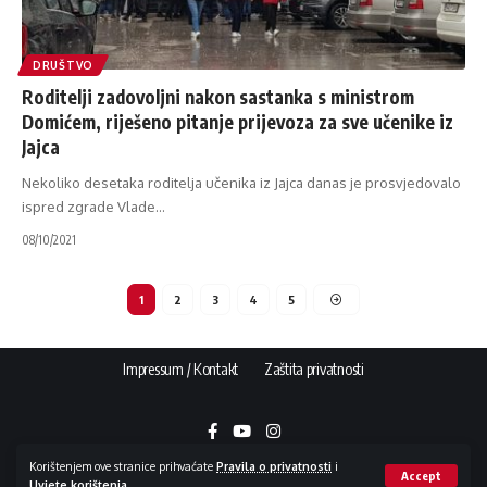
DRUŠTVO
Roditelji zadovoljni nakon sastanka s ministrom
Domićem, riješeno pitanje prijevoza za sve učenike iz
Jajca
Nekoliko desetaka roditelja učenika iz Jajca danas je prosvjedovalo
ispred zgrade Vlade
…
08/10/2021
1
2
3
4
5
Impressum / Kontakt
Zaštita privatnosti
Korištenjem ove stranice prihvaćate
Pravila o privatnosti
i
Accept
Uvjete korištenja
.