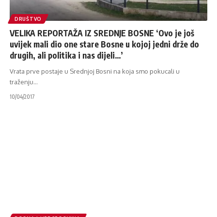
DRUŠTVO
VELIKA REPORTAŽA IZ SREDNJE BOSNE ‘Ovo je još
uvijek mali dio one stare Bosne u kojoj jedni drže do
drugih, ali politika i nas dijeli…’
Vrata prve postaje u Srednjoj Bosni na koja smo pokucali u
traženju
…
10/04/2017