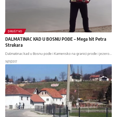
DRUŠTVO
DALMATINAC KAD U BOSNU POĐE – Mega hit Petra
Strukara
Dalmatinac kad u Bosnu pođe i Kamensko na granici prođe i jezero
…
16/11/2017