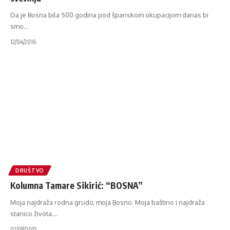
Da je Bosna bila 500 godina pod španskom okupacijom danas bi
smo
…
12/04/2016
DRUŠTVO
Kolumna Tamare Sikirić: “BOSNA”
Moja najdraža rodna grudo, moja Bosno. Moja baštino i najdraža
stanico života.
…
02/08/2015