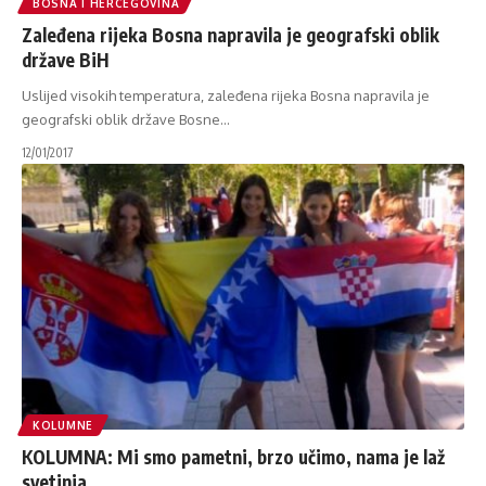
BOSNA I HERCEGOVINA
Zaleđena rijeka Bosna napravila je geografski oblik
države BiH
Uslijed visokih temperatura, zaleđena rijeka Bosna napravila je
geografski oblik države Bosne
…
12/01/2017
KOLUMNE
KOLUMNA: Mi smo pametni, brzo učimo, nama je laž
svetinja