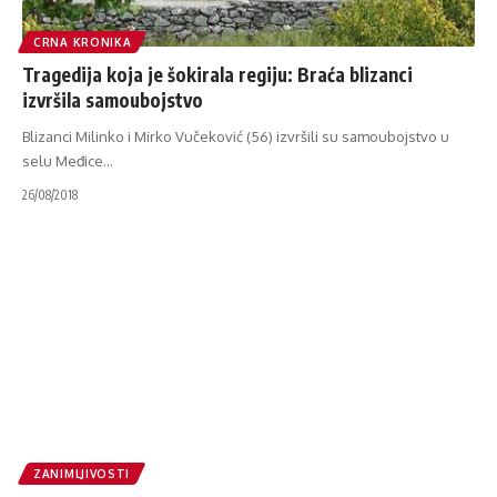
CRNA KRONIKA
Tragedija koja je šokirala regiju: Braća blizanci
izvršila samoubojstvo
Blizanci Milinko i Mirko Vučeković (56) izvršili su samoubojstvo u
selu Međice
…
26/08/2018
ZANIMLJIVOSTI