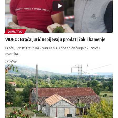
DRUŠTVO
VIDEO: Braća Jurić uspijevaju prodati čak i kamenje
Braća Jurić iz Travnika krenula su u posao čišćenja okućnica i
dvorišta
…
27/09/2021