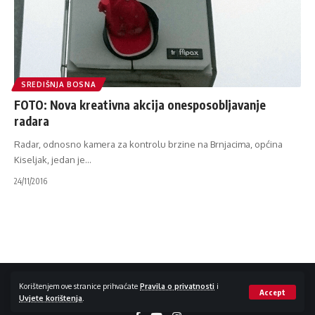
SREDIŠNJA BOSNA
FOTO: Nova kreativna akcija onesposobljavanje
radara
Radar, odnosno kamera za kontrolu brzine na Brnjacima, općina
Kiseljak, jedan je
…
24/11/2016
Impressum / Kontakt
Zaštita privatnosti
Korištenjem ove stranice prihvaćate
Pravila o privatnosti
i
Accept
Uvjete korištenja
.