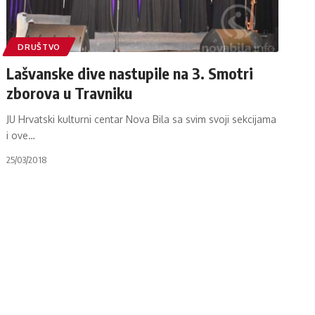
DRUŠTVO
Lašvanske dive nastupile na 3. Smotri
zborova u Travniku
JU Hrvatski kulturni centar Nova Bila sa svim svoji sekcijama
i ove
…
25/03/2018