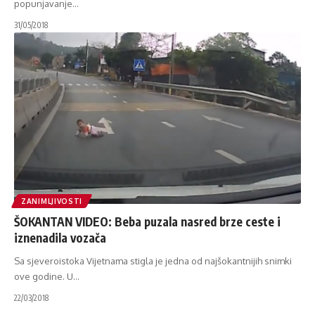
popunjavanje
…
31/05/2018
ZANIMLJIVOSTI
ŠOKANTAN VIDEO: Beba puzala nasred brze ceste i
iznenadila vozača
Sa sjeveroistoka Vijetnama stigla je jedna od najšokantnijih snimki
ove godine. U
…
22/03/2018