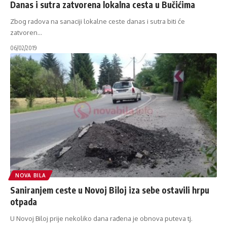
Danas i sutra zatvorena lokalna cesta u Bučićima
Zbog radova na sanaciji lokalne ceste danas i sutra biti će
zatvoren
…
06/02/2019
NOVA BILA
Saniranjem ceste u Novoj Biloj iza sebe ostavili hrpu
otpada
U Novoj Biloj prije nekoliko dana rađena je obnova puteva tj.