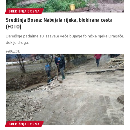
SREDIŠNJA BOSNA
Središnja Bosna: Nabujala rijeka, blokirana cesta
(FOTO)
Današnje padaline su izazvale veće bujanje fojničke rijeke Dragače,
dok je druga
…
24/08/2019
SREDIŠNJA BOSNA