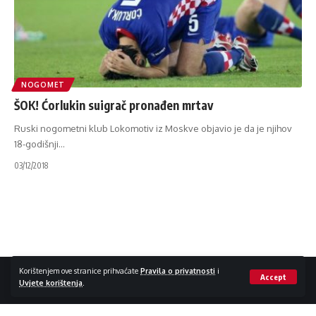
NOGOMET
ŠOK! Ćorlukin suigrač pronađen mrtav
Ruski nogometni klub Lokomotiv iz Moskve objavio je da je njihov
18-godišnji
…
03/12/2018
Impressum / Kontakt
Zaštita privatnosti
Korištenjem ove stranice prihvaćate
Pravila o privatnosti
i
Accept
Uvjete korištenja
.