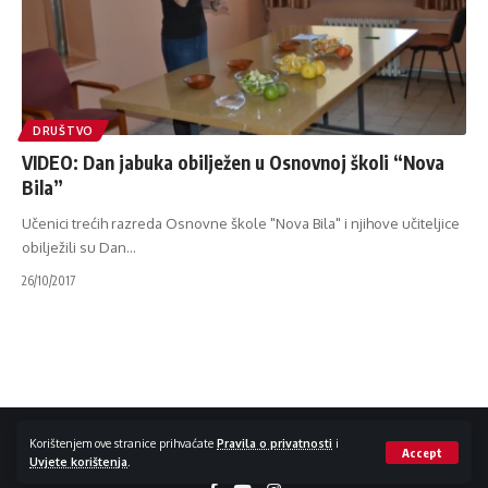
DRUŠTVO
VIDEO: Dan jabuka obilježen u Osnovnoj školi “Nova
Bila”
Učenici trećih razreda Osnovne škole "Nova Bila" i njihove učiteljice
obilježili su Dan
…
26/10/2017
Impressum / Kontakt
Zaštita privatnosti
Korištenjem ove stranice prihvaćate
Pravila o privatnosti
i
Accept
Uvjete korištenja
.