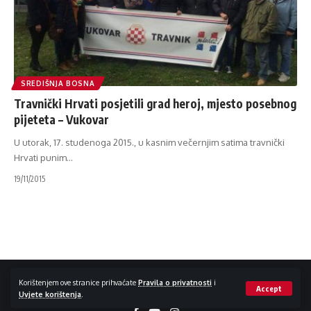
SREDIŠNJA BOSNA
Travnički Hrvati posjetili grad heroj, mjesto posebnog
pijeteta – Vukovar
U utorak, 17. studenoga 2015., u kasnim večernjim satima travnički
Hrvati punim
…
19/11/2015
Impressum / Kontakt
Zaštita privatnosti
Korištenjem ove stranice prihvaćate
Pravila o privatnosti
i
Accept
Uvjete korištenja
.