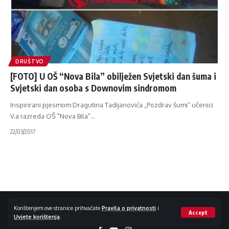
DRUŠTVO
[FOTO] U OŠ “Nova Bila” obilježen Svjetski dan šuma i
Svjetski dan osoba s Downovim sindromom
Inspirirani pjesmom Dragutina Tadijanovića „Pozdrav šumi“ učenici
V.a razreda OŠ "Nova Bila"
…
22/03/2017
Impressum / Kontakt
Zaštita privatnosti
Korištenjem ove stranice prihvaćate
Pravila o privatnosti
i
Accept
Uvjete korištenja
.