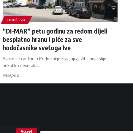
DRUŠTVO
“DI-MAR” petu godinu za redom dijeli
besplatno hranu i piće za sve
hodočasnike svetoga Ive
Svake se godine u Podmilačje kraj Jajca, 24. lipnja slije
nekoliko desetaka
…
15/06/2017
Accept