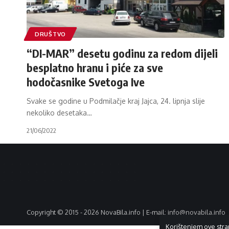
DRUŠTVO
“DI-MAR” desetu godinu za redom dijeli
besplatno hranu i piće za sve
hodočasnike Svetoga Ive
Svake se godine u Podmilačje kraj Jajca, 24. lipnja slije
nekoliko desetaka
…
21/06/2022
Copyright © 2015 - 2026 NovaBila.info | E-mail:
info@novabila.info
Korištenjem ove stra