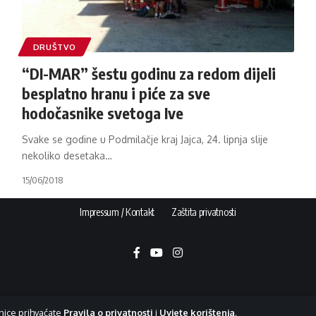
DRUŠTVO
“DI-MAR” šestu godinu za redom dijeli
besplatno hranu i piće za sve
hodočasnike svetoga Ive
Svake se godine u Podmilačje kraj Jajca, 24. lipnja slije
nekoliko desetaka
…
15/06/2018
Impressum / Kontakt
Zaštita privatnosti
nice prihvaćate
Pravila o privatnosti
i
Uvjete korištenja
.