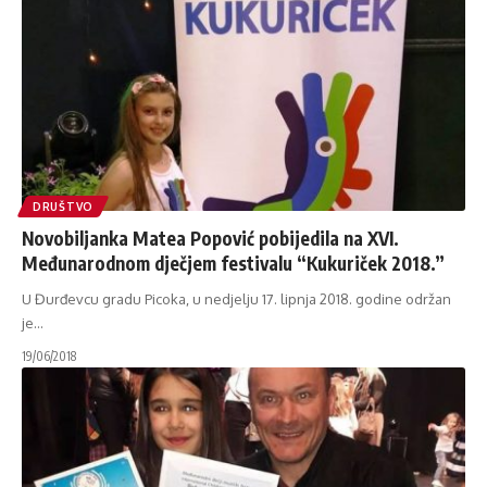
DRUŠTVO
Novobiljanka Matea Popović pobijedila na XVI.
Međunarodnom dječjem festivalu “Kukuriček 2018.”
U Đurđevcu gradu Picoka, u nedjelju 17. lipnja 2018. godine održan
je
…
19/06/2018