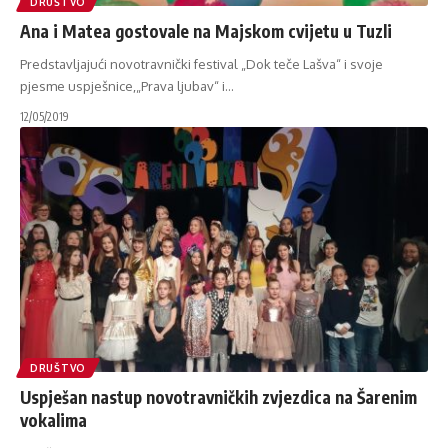
DRUŠTVO
Ana i Matea gostovale na Majskom cvijetu u Tuzli
Predstavljajući novotravnički festival „Dok teče Lašva“ i svoje
pjesme uspješnice,„Prava ljubav“ i
…
12/05/2019
DRUŠTVO
Uspješan nastup novotravničkih zvjezdica na Šarenim
vokalima