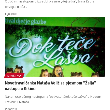
Odličnim nastupom u izvedbi pjesme „Hej tetka“, Enna Zec je
osvojila treću
…
19/03/2019
DRUŠTVO
Novotravničanka Nataša Volić sa pjesmom “Želja”
nastupa u Kikindi
Nakon uspješnog nastupa na festivalu „Dok teče Lašva“ u Novom
Travniku, Nataša
…
25/10/2018