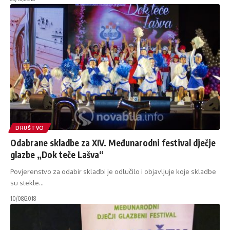
DRUŠTVO
Odabrane skladbe za XIV. Međunarodni festival dječje
glazbe „Dok teče Lašva“
Povjerenstvo za odabir skladbi je odlučilo i objavljuje koje skladbe
su stekle
…
10/08/2018