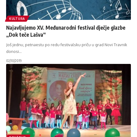
KULTURA
Najavljujemo XV. Međunarodni festival dječje glazbe
„Dok teče Lašva“
Još jednu, petnaestu po redu festivalsku priču u grad Novi Travnik
donosi
…
02/10/2019