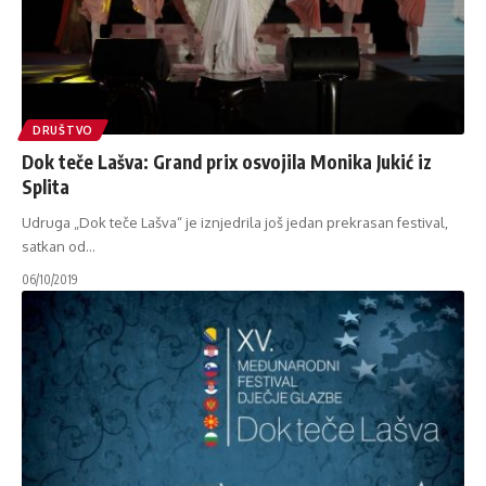
DRUŠTVO
Dok teče Lašva: Grand prix osvojila Monika Jukić iz
Splita
Udruga „Dok teče Lašva“ je iznjedrila još jedan prekrasan festival,
satkan od
…
06/10/2019