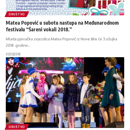
DRUŠTVO
Matea Popović u subotu nastupa na Međunarodnom
festivalu “Šareni vokali 2018.”
Mlada pjevačka zvjezdica Matea Popović iz Nove Bile će 3.ožujka
2018 .godine
…
01/03/2018
DRUŠTVO