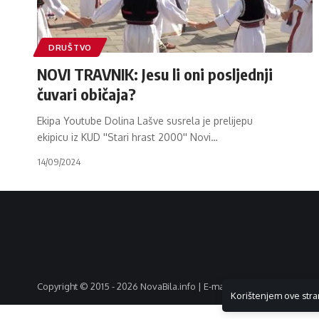
DRUŠTVO
NOVI TRAVNIK: Jesu li oni posljednji
čuvari običaja?
Ekipa Youtube Dolina Lašve susrela je prelijepu
ekipicu iz KUD ''Stari hrast 2000'' Novi
…
14/09/2024
Copyright © 2015 - 2026 NovaBila.info | E-mail:
info@novabila.info
Korištenjem ove stra