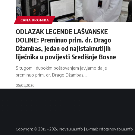
CRNA KRONIKA
ODLAZAK LEGENDE LAŠVANSKE
DOLINE: Preminuo prim. dr. Drago
Džambas, jedan od najistaknutijih
liječnika u povijesti Središnje Bosne
S tugom i dubokim poštovanjem javljamo da je
preminuo prim. dr. Drago Džambas,
…
08/05/2026
Copyright © 2015 - 2026 NovaBila.info | E-mail:
info@novabila.info