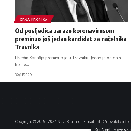
CRNA KRONIKA
Od posljedica zaraze koronavirusom
preminuo još jedan kandidat za načelnika
Travnika
Elvedin Kanafija preminuo je u Travniku. Jedan je od onih
koji je
…
30/11/2020
Copyright © 2015 - 2026 NovaBila.info | E-mail:
info@novabila.info
Korištenjem ove stra