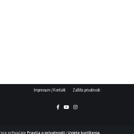
Impressum / Kontakt
Zaštita privatnosti
nice prihvaćate
Pravila o privatnosti
i
Uvjete korištenja
.