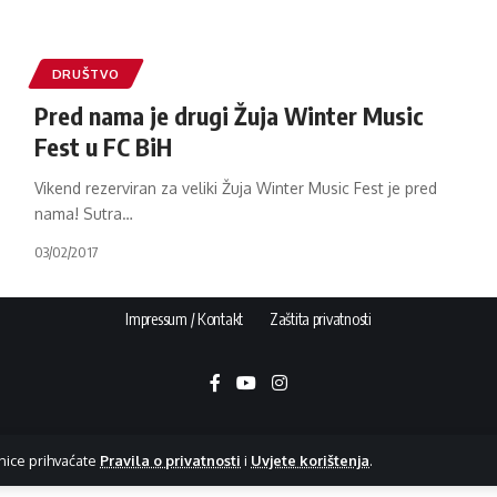
DRUŠTVO
Pred nama je drugi Žuja Winter Music
Fest u FC BiH
Vikend rezerviran za veliki Žuja Winter Music Fest je pred
nama! Sutra
…
03/02/2017
Impressum / Kontakt
Zaštita privatnosti
nice prihvaćate
Pravila o privatnosti
i
Uvjete korištenja
.