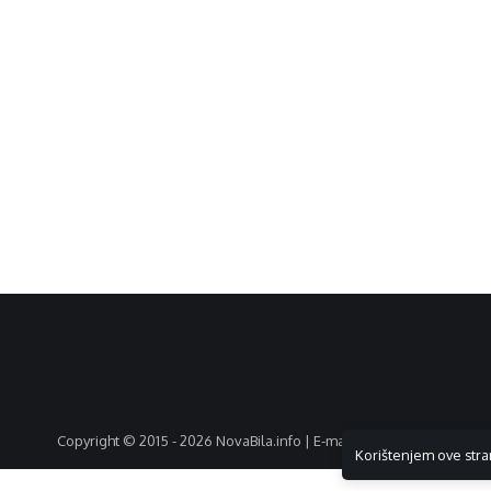
Copyright © 2015 - 2026 NovaBila.info | E-mail:
info@novabila.info
Korištenjem ove stra