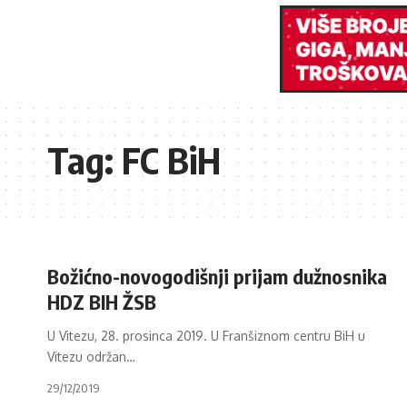
Tag:
FC BiH
Božićno-novogodišnji prijam dužnosnika
HDZ BIH ŽSB
U Vitezu, 28. prosinca 2019. U Franšiznom centru BiH u
Vitezu održan
…
29/12/2019