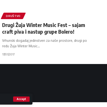
DRUŠTVO
Drugi Žuja Winter Music Fest – sajam
craft piva i nastup grupe Bolero!
Vrhunski događaj jedinstven za naše prostore, drugi po
redu Žuja Winter Music
…
17/01/2017
Accept