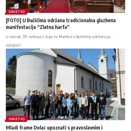
DRUŠTVO
[FOTO] U Bučićima održana tradicionalna glazbena
manifestacija “Zlatna harfa”
U utorak, 30. svibnja u župi sv. Martina u Bučićima održana je
…
01/06/2017
DRUŠTVO
Mladi frame Dolac upoznati s pravoslavnim i