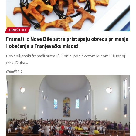
DRUŠTVO
Framaši iz Nove Bile sutra pristupaju obredu primanja
i obećanja u Franjevačku mladež
Novobiljanski framaši sutra 10. lipnja, pod svetom Misom u župnoj
crkvi Duha
…
09/06/2017