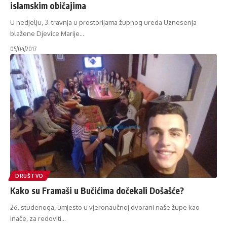
islamskim običajima
U nedjelju, 3. travnja u prostorijama župnog ureda Uznesenja
blažene Djevice Marije
…
05/04/2017
DRUŠTVO
Kako su Framaši u Bučićima dočekali Došašće?
26. studenoga, umjesto u vjeronaučnoj dvorani naše župe kao
inače, za redoviti
…