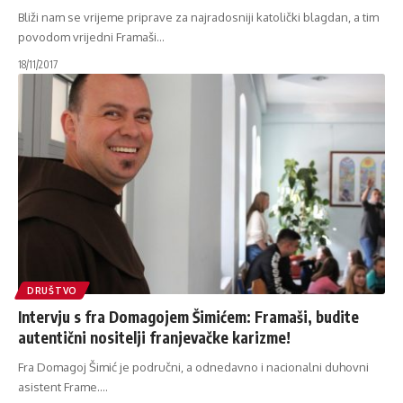
Bliži nam se vrijeme priprave za najradosniji katolički blagdan, a tim
povodom vrijedni Framaši
…
18/11/2017
DRUŠTVO
Intervju s fra Domagojem Šimićem: Framaši, budite
autentični nositelji franjevačke karizme!
Fra Domagoj Šimić je područni, a odnedavno i nacionalni duhovni
asistent Frame.
…