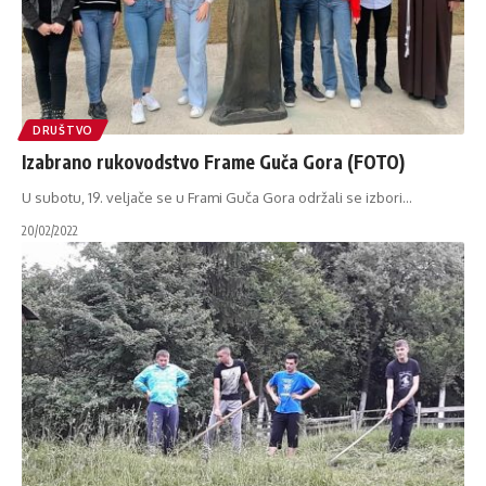
DRUŠTVO
Izabrano rukovodstvo Frame Guča Gora (FOTO)
U subotu, 19. veljače se u Frami Guča Gora održali se izbori
…
20/02/2022