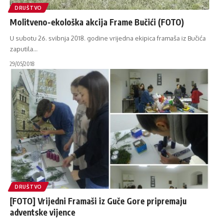
DRUŠTVO
Molitveno-ekološka akcija Frame Bučići (FOTO)
U subotu 26. svibnja 2018. godine vrijedna ekipica framaša iz Bučića
zaputila
…
29/05/2018
DRUŠTVO
[FOTO] Vrijedni Framaši iz Guče Gore pripremaju
adventske vijence