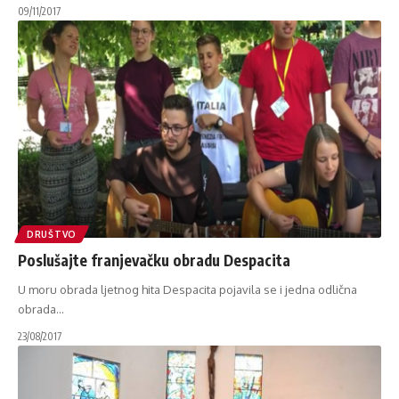
09/11/2017
DRUŠTVO
Poslušajte franjevačku obradu Despacita
U moru obrada ljetnog hita Despacita pojavila se i jedna odlična
obrada
…
23/08/2017