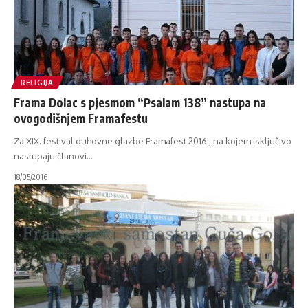
RELIGIJA
Frama Dolac s pjesmom “Psalam 138” nastupa na
ovogodišnjem Framafestu
Za XIX. festival duhovne glazbe Framafest 2016., na kojem isključivo
nastupaju članovi
…
18/05/2016