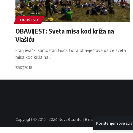
DRUŠTVO
OBAVIJEST: Sveta misa kod križa na
Vlašiću
Franjevački samostan Guča Gora obavještava da će sveta
misa kod križa na
…
22/07/2018
Copyright © 2015 - 2026 NovaBila.info | E-mail:
info@novabila.info
Korištenjem ove stra